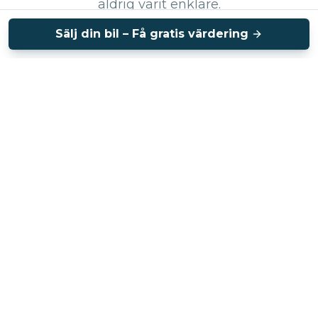
aldrig varit enklare.
Sälj din bil – Få gratis värdering
Vi sköter annonseringen
Professionella bilder och annonsering på de största
plattformarna – du behöver inte lyfta ett finger.
Vi hanterar visningar
Vi tar emot intresserade köpare och sköter alla
visningar på vår anläggning i Arlöv.