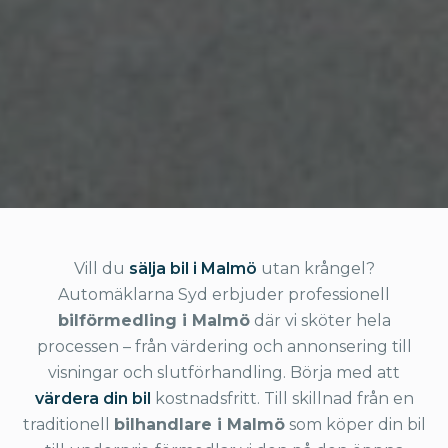
Vill du
sälja bil i Malmö
utan krångel?
Automäklarna Syd erbjuder professionell
bilförmedling i Malmö
där vi sköter hela
processen – från värdering och annonsering till
visningar och slutförhandling. Börja med att
värdera din bil
kostnadsfritt. Till skillnad från en
traditionell
bilhandlare i Malmö
som köper din bil