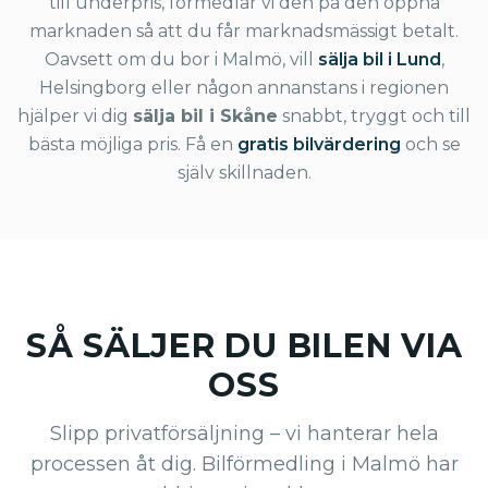
till underpris, förmedlar vi den på den öppna
marknaden så att du får marknadsmässigt betalt.
Oavsett om du bor i Malmö, vill
sälja bil i Lund
,
Helsingborg eller någon annanstans i regionen
hjälper vi dig
sälja bil i Skåne
snabbt, tryggt och till
bästa möjliga pris. Få en
gratis bilvärdering
och se
själv skillnaden.
SÅ SÄLJER DU BILEN VIA
OSS
Slipp privatförsäljning – vi hanterar hela
processen åt dig. Bilförmedling i Malmö har