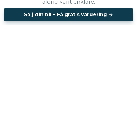
aldrig varit enklare.
Sälj din bil – Få gratis värdering
Vi sköter annonseringen
Professionella bilder och annonsering på de största
plattformarna – du behöver inte lyfta ett finger.
Vi hanterar visningar
Vi tar emot intresserade köpare och sköter alla
visningar på vår anläggning i Arlöv.