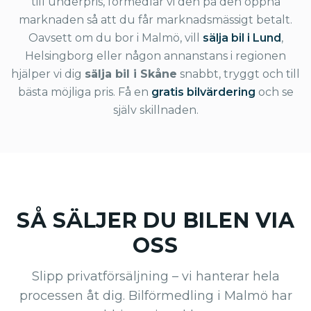
till underpris, förmedlar vi den på den öppna
marknaden så att du får marknadsmässigt betalt.
Oavsett om du bor i Malmö, vill
sälja bil i Lund
,
Helsingborg eller någon annanstans i regionen
hjälper vi dig
sälja bil i Skåne
snabbt, tryggt och till
bästa möjliga pris. Få en
gratis bilvärdering
och se
själv skillnaden.
SÅ SÄLJER DU BILEN VIA
OSS
Slipp privatförsäljning – vi hanterar hela
processen åt dig. Bilförmedling i Malmö har