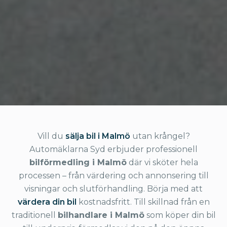
Vill du
sälja bil i Malmö
utan krångel?
Automäklarna Syd erbjuder professionell
bilförmedling i Malmö
där vi sköter hela
processen – från värdering och annonsering till
visningar och slutförhandling. Börja med att
värdera din bil
kostnadsfritt. Till skillnad från en
traditionell
bilhandlare i Malmö
som köper din bil