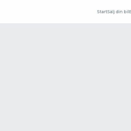
Start
Sälj din bil
B